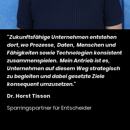
"Zukunftsfähige Unternehmen entstehen
dort, wo Prozesse, Daten, Menschen und
Fähigkeiten sowie Technologien konsistent
zusammenspielen. Mein Antrieb ist es,
Unternehmen auf diesem Weg strategisch
zu begleiten und dabei gesetzte Ziele
konsequent umzusetzen."
Dr. Horst Tisson
Sparringspartner für Entscheider