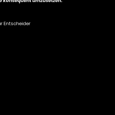
le konsequent umzusetzen."
ür Entscheider
ientierung für