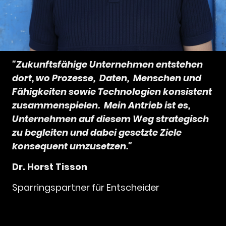
"Zukunftsfähige Unternehmen entstehen
dort, wo Prozesse, Daten, Menschen und
Fähigkeiten sowie Technologien konsistent
zusammenspielen. Mein Antrieb ist es,
Unternehmen auf diesem Weg strategisch
zu begleiten und dabei gesetzte Ziele
konsequent umzusetzen."
Dr. Horst Tisson
Sparringspartner für Entscheider